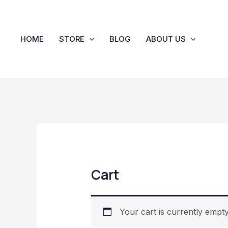
Skip
to
content
HOME
STORE
BLOG
ABOUT US
Cart
Your cart is currently empty