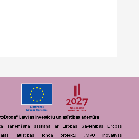
itoDroga" Latvijas Investīciju un attīstības aģentūra
sta saņemšana saskaņā ar Eiropas Savienības Eiropas
onālās attīstības fonda projektu „MVU inovatīvas