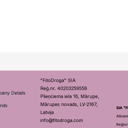
"FitoDroga" SIA
Reģ.nr. 40203259558
any Details
Plieņciema iela 16, Mārupe,
Mārupes novads, LV-2167,
ands
SIA "F
Latvija
Atbal
info@fitodroga.com
Reģi