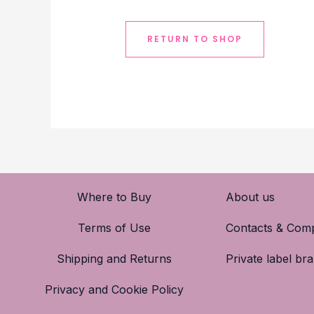
RETURN TO SHOP
Where to Buy
About us
Terms of Use
Contacts & Comp
Shipping and Returns
Private label br
Privacy and Cookie Policy