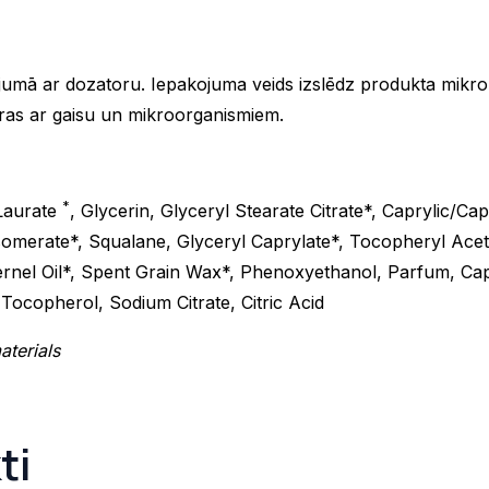
jumā ar dozatoru. Iepakojuma veids izslēdz produkta mikro
aras ar gaisu un mikroorganismiem.
*
 Laurate
, Glycerin, Glyceryl Stearate Citrate*, Caprylic/C
Isomerate*, Squalane, Glyceryl Caprylate*, Tocopheryl Ace
ernel Oil*, Spent Grain Wax*, Phenoxyethanol, Parfum, Cap
Tocopherol, Sodium Citrate, Citric Acid
terials
ti