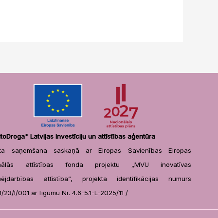
itoDroga" Latvijas Investīciju un attīstības aģentūra
sta saņemšana saskaņā ar Eiropas Savienības Eiropas
onālās attīstības fonda projektu „MVU inovatīvas
ējdarbības attīstība”, projekta identifikācijas numurs
1/1/23/I/001 ar līgumu Nr. 4.6-5.1-L-2025/11 /