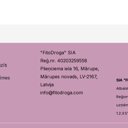
"FitoDroga" SIA
Reģ.nr. 40203259558
zīti
Plieņciema iela 16, Mārupe,
Mārupes novads, LV-2167,
zīmes
SIA "F
Latvija
Atbal
info@fitodroga.com
Reģi
uzņēm
1.2.3.