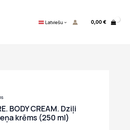
0,00
€
Latviešu
ms
. BODY CREAM. Dziļi
meņa krēms (250 ml)