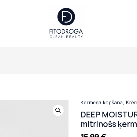
Ķermeņa kopšana
,
Krē
DEEP
DEEP MOISTURE
MOISTURE.
BODY
mitrinošs ķer
CREAM.
15,99
€