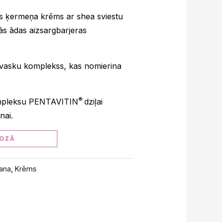
šs ķermeņa krēms ar shea sviestu
ās ādas aizsargbarjeras
 vasku komplekss, kas nomierina
®
ompleksu PENTAVITIN
dziļai
nai.
Alternative:
OZĀ
ana
,
Krēms