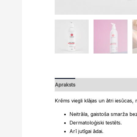
Apraksts
Krēms viegli klājas un ātri iesūcas, n
Neitrāla, gaistoša smarža be
Dermatoloģiski testēts.
Arī jutīgai ādai.