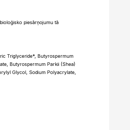
bioloģisko piesārņojumu tā
apric Triglyceride*, Butyrospermum
tate, Butyrospermum Parkii (Shea)
rylyl Glycol, Sodium Polyacrylate,