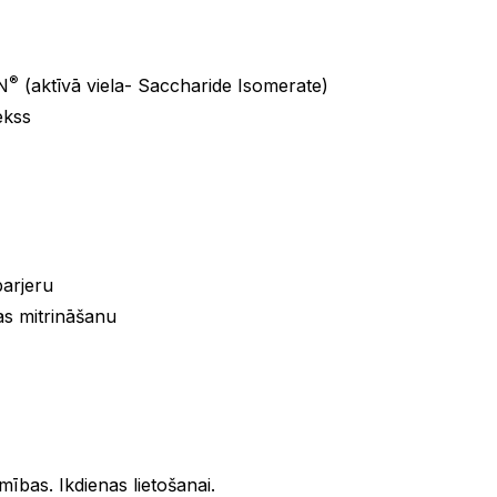
®
N
(aktīvā viela- Saccharide Isomerate)
ekss
barjeru
as mitrināšanu
ības. Ikdienas lietošanai.