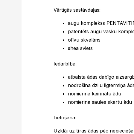
Vērtīgās sastāvdaļas:
augu komplekss PENTAVITI
patentēts augu vasku kompl
olīvu skvalāns
shea sviets
Iedarbība:
atbalsta ādas dabīgo aizsarg
nodrošina dziļu ilgtermiņa ād
nomierina kairinātu ādu
nomierina saules skartu ādu
Lietošana:
Uzklāj uz tīras ādas pēc nepieciešam