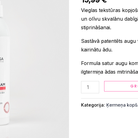
Dziļi
mitrinošs
Vieglas tekstūras kopjo
ķermeņa
un olīvu skvalānu dabīg
krēms
stiprināšanai.
(250
Sastāvā patentēts augu
ml)
kairinātu ādu.
quantity
Formula satur augu k
ilgtermiņa ādas mitrināša
GR
Kategorija:
Ķermeņa kopš