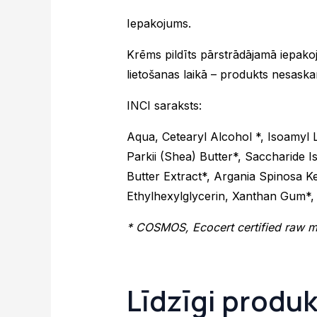
Iepakojums.
Krēms pildīts pārstrādājamā iepako
lietošanas laikā – produkts nesask
INCI saraksts:
Aqua, Cetearyl Alcohol *, Isoamyl
Parkii (Shea) Butter*, Saccharide 
Butter Extract*, Argania Spinosa K
Ethylhexylglycerin, Xanthan Gum*, 
* COSMOS, Ecocert certified raw ma
Līdzīgi produk