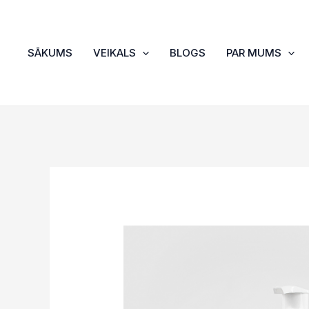
Skip
to
content
SĀKUMS
VEIKALS
BLOGS
PAR MUMS