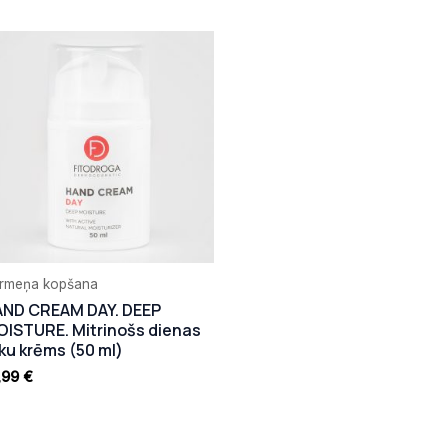
rmeņa kopšana
AND CREAM DAY. DEEP
ISTURE. Mitrinošs dienas
ku krēms (50 ml)
,99
€