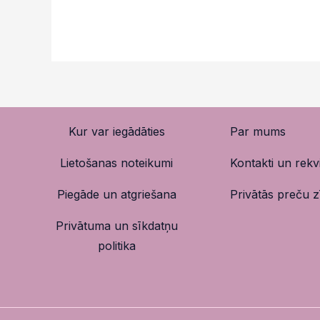
Kur var iegādāties
Par mums
Lietošanas noteikumi
Kontakti un rekvi
Piegāde un atgriešana
Privātās preču 
Privātuma un sīkdatņu
politika