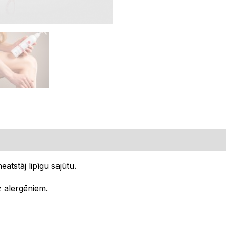
eatstāj lipīgu sajūtu.
z alergēniem.