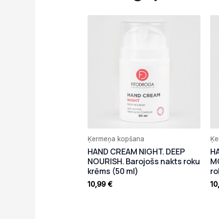
Ķermeņa kopšana
Ķe
HAND CREAM NIGHT. DEEP
H
NOURISH. Barojošs nakts roku
MO
krēms (50 ml)
ro
10,99
€
10