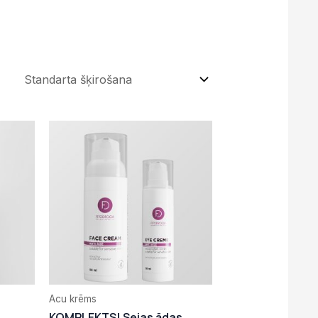
Original
Current
price
price
was:
is:
49,48 €.
34,63 €.
Acu krēms
KOMPLEKTS! Sejas ādas