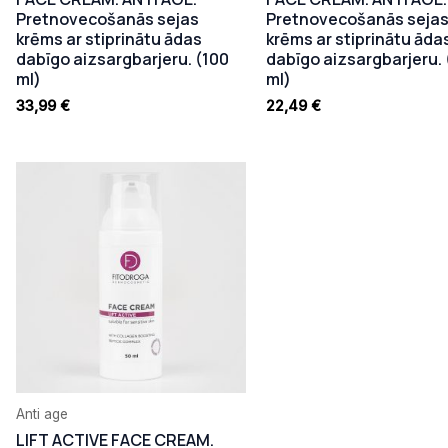
Pretnovecošanās sejas
Pretnovecošanās seja
krēms ar stiprinātu ādas
krēms ar stiprinātu āda
dabīgo aizsargbarjeru. (100
dabīgo aizsargbarjeru. 
ml)
ml)
33,99
€
22,49
€
Anti age
LIFT ACTIVE FACE CREAM.