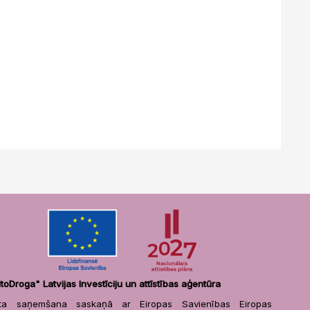
itoDroga" Latvijas Investīciju un attīstības aģentūra
sta saņemšana saskaņā ar Eiropas Savienības Eiropas