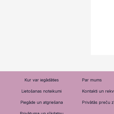
Kur var iegādāties
Par mums
Lietošanas noteikumi
Kontakti un rekvi
Piegāde un atgriešana
Privātās preču 
Privātuma un sīkdatņu