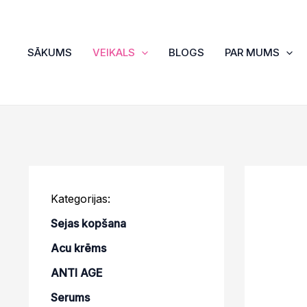
Skip
to
content
SĀKUMS
VEIKALS
BLOGS
PAR MUMS
Kategorijas:
Sejas kopšana
Acu krēms
ANTI AGE
Serums