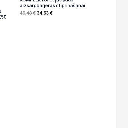
s
aizsargbarjeras stiprināšanai
s
49,48
€
34,63
€
(50