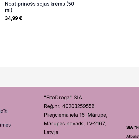
Nostiprinošs sejas krēms (50
ml)
34,99
€
"FitoDroga" SIA
Reģ.nr. 40203259558
zīti
Plieņciema iela 16, Mārupe,
Mārupes novads, LV-2167,
zīmes
SIA "F
Latvija
Atbal