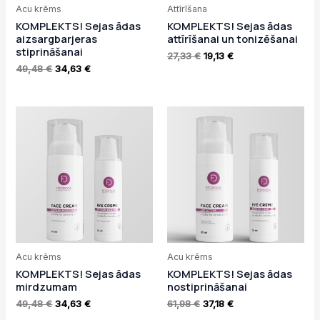
Acu krēms
Attīrīšana
KOMPLEKTS! Sejas ādas
KOMPLEKTS! Sejas ādas
aizsargbarjeras
attīrīšanai un tonizēšanai
stiprināšanai
27,33
€
19,13
€
49,48
€
34,63
€
Original
Current
Original
Current
price
price
price
price
was:
is:
was:
is:
49,48 €.
34,63 €.
61,98 €.
37,18 €.
Acu krēms
Acu krēms
KOMPLEKTS! Sejas ādas
KOMPLEKTS! Sejas ādas
mirdzumam
nostiprināšanai
49,48
€
34,63
€
61,98
€
37,18
€