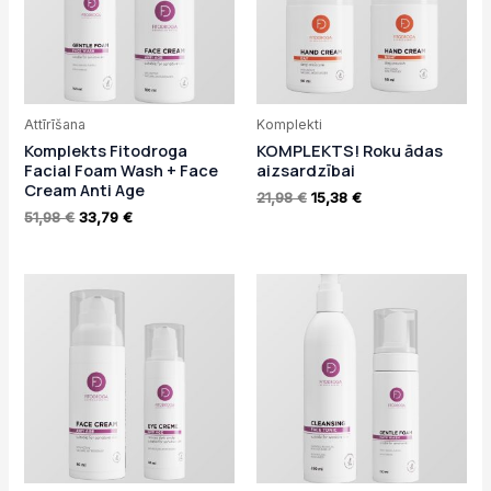
Attīrīšana
Komplekti
Komplekts Fitodroga
KOMPLEKTS! Roku ādas
Facial Foam Wash + Face
aizsardzībai
Cream Anti Age
21,98
€
15,38
€
51,98
€
33,79
€
Original
Current
Original
Current
price
price
price
price
was:
is:
was:
is:
49,48 €.
34,63 €.
27,33 €.
19,13 €.