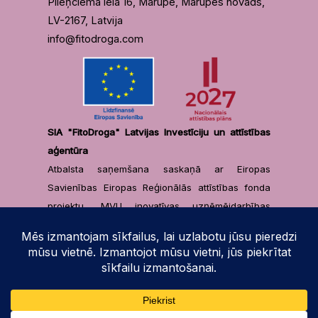
Plieņciema iela 16, Mārupe, Mārupes novads,
LV-2167, Latvija
info@fitodroga.com
SIA "FitoDroga" Latvijas Investīciju un attīstības
aģentūra
Atbalsta saņemšana saskaņā ar Eiropas
Savienības Eiropas Reģionālās attīstības fonda
projektu „MVU inovatīvas uzņēmējdarbības
attīstība”, projekta identifikācijas numurs
1.2.3.1/1/23/I/001 ar līgumu Nr. 4.6-5.1-L-2025/11 /
© 2026 Fitodroga dermokosmētika. Powered by Fitodroga