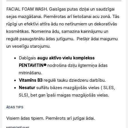
FACIAL FOAM WASH. Gaisīgas putas dziļai un saudzīgai
sejas mazgāšanai. Piemērotas arī lietošanai acu zonā.
Tās
rūpīgi un efektīvi attīra ādu no netīrumiem un dekoratīvās
kosmētikas. Nomierina ādu, samazina kairinājumu un
regulē paaugstinātu ādas jutīgumu. Piešķir ādai maigumu
un veselīgu starojumu.
Dabīgais
augu aktīvo vielu komplekss
PENTAVITIN®
nodrošina dziļu ilgtermiņa ādas
mitrināšanu.
Vitamīns B3
regulē tauku dziedzeru darbību.
Nesatur
sulfātu bāzes mazgājošās vielas ( SLES,
SLS), bet gan īpaši maigas mazgājošās vielas.
ĀDAS TIPS
Visiem ādas tipiem. Piemērots arī jutīgai ādai.
NEPIECIEŠAMS