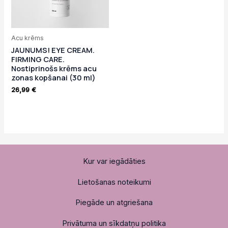
Acu krēms
JAUNUMS! EYE CREAM.
FIRMING CARE.
Nostiprinošs krēms acu
zonas kopšanai (30 ml)
26,99
€
Kur var iegādāties
Lietošanas noteikumi
Piegāde un atgriešana
Privātuma un sīkdatņu politika