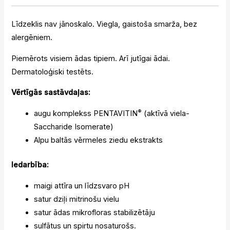
Līdzeklis nav jānoskalo. Viegla, gaistoša smarža, bez
alergēniem.
Piemērots visiem ādas tipiem. Arī jutīgai ādai.
Dermatoloģiski testēts.
Vērtīgās sastāvdaļas:
®
augu komplekss PENTAVITIN
(aktīvā viela-
Saccharide Isomerate)
Alpu baltās vērmeles ziedu ekstrakts
Iedarbība:
maigi attīra un līdzsvaro pH
satur dziļi mitrinošu vielu
satur ādas mikrofloras stabilizētāju
sulfātus un spirtu nosaturošs.