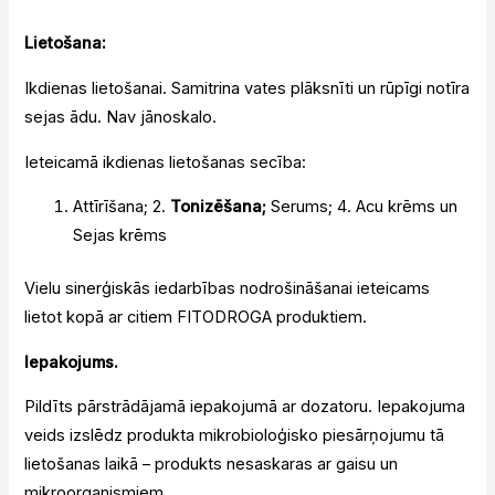
Lietošana:
Ikdienas lietošanai. Samitrina vates plāksnīti un rūpīgi notīra
sejas ādu. Nav jānoskalo.
Ieteicamā ikdienas lietošanas secība:
Attīrīšana; 2.
Tonizēšana;
Serums; 4. Acu krēms un
Sejas krēms
Vielu sinerģiskās iedarbības nodrošināšanai ieteicams
lietot kopā ar citiem FITODROGA produktiem.
Iepakojums.
Pildīts pārstrādājamā iepakojumā ar dozatoru. Iepakojuma
veids izslēdz produkta mikrobioloģisko piesārņojumu tā
lietošanas laikā – produkts nesaskaras ar gaisu un
mikroorganismiem.