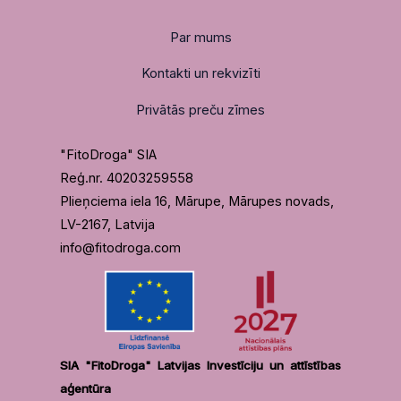
Par mums
Kontakti un rekvizīti
Privātās preču zīmes
"FitoDroga" SIA
Reģ.nr. 40203259558
Plieņciema iela 16, Mārupe, Mārupes novads,
LV-2167, Latvija
info@fitodroga.com
SIA "FitoDroga" Latvijas Investīciju un attīstības
aģentūra