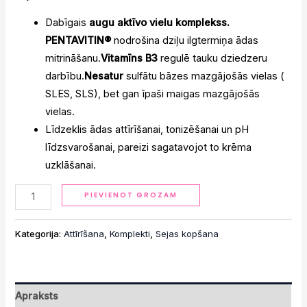
Dabīgais
augu aktīvo vielu komplekss.
PENTAVITIN®
nodrošina dziļu ilgtermiņa ādas
mitrināšanu.
Vitamīns B3
regulē tauku dziedzeru
darbību.
Nesatur
sulfātu bāzes mazgājošās vielas (
SLES, SLS), bet gan īpaši maigas mazgājošās
vielas.
Līdzeklis ādas attīrīšanai, tonizēšanai un pH
līdzsvarošanai, pareizi sagatavojot to krēma
uzklāšanai.
Alternative:
PIEVIENOT GROZAM
Kategorija:
Attīrīšana
,
Komplekti
,
Sejas kopšana
Apraksts