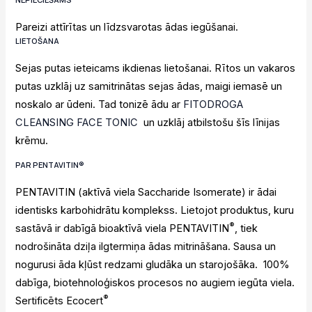
Pareizi attīrītas un līdzsvarotas ādas iegūšanai.
LIETOŠANA
Sejas putas ieteicams ikdienas lietošanai. Rītos un vakaros
putas uzklāj uz samitrinātas sejas ādas, maigi iemasē un
noskalo ar ūdeni. Tad tonizē ādu ar
FITODROGA
CLEANSING FACE TONIC
un uzklāj atbilstošu šīs līnijas
krēmu.
PAR
P
ENTAVITIN®
PENTAVITIN (aktīvā viela Saccharide Isomerate) ir ādai
identisks karbohidrātu komplekss. Lietojot produktus, kuru
®
sastāvā ir dabīgā bioaktīvā viela PENTAVITIN
, tiek
nodrošināta dziļa ilgtermiņa ādas mitrināšana. Sausa un
nogurusi āda kļūst redzami gludāka un starojošāka. 100%
dabīga, biotehnoloģiskos procesos no augiem iegūta viela.
®
Sertificēts Ecocert