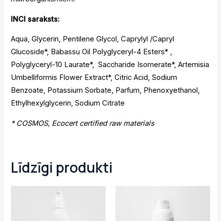
INCI saraksts:
Aqua, Glycerin, Pentilene Glycol, Caprylyl /Capryl
Glucoside*, Babassu Oil Polyglyceryl-4 Esters* ,
Polyglyceryl-10 Laurate*, Saccharide Isomerate*, Artemisia
Umbelliformis Flower Extract*, Citric Acid, Sodium
Benzoate, Potassium Sorbate, Parfum, Phenoxyethanol,
Ethylhexylglycerin, Sodium Citrate
* COSMOS, Ecocert certified raw materials
Līdzīgi produkti
Original
Current
price
price
was:
is:
16,99 €.
9,34 €.