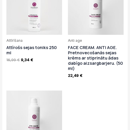
Attīrīšana
Anti age
Attīrošs sejas toniks 250
FACE CREAM. ANTI AGE.
ml
Pretnovecošanās sejas
krēms ar stiprinātu ādas
16,99
€
9,34
€
dabīgo aizsargbarjeru. (50
ml)
22,49
€