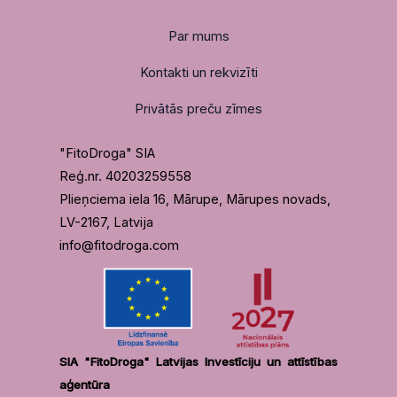
Par mums
Kontakti un rekvizīti
Privātās preču zīmes
"FitoDroga" SIA
Reģ.nr. 40203259558
Plieņciema iela 16, Mārupe, Mārupes novads,
LV-2167, Latvija
info@fitodroga.com
SIA "FitoDroga" Latvijas Investīciju un attīstības
aģentūra