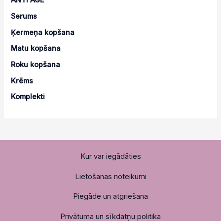
ANTI AGE
Serums
Ķermeņa kopšana
Matu kopšana
Roku kopšana
Krēms
Komplekti
Kur var iegādāties
Lietošanas noteikumi
Piegāde un atgriešana
Privātuma un sīkdatņu politika