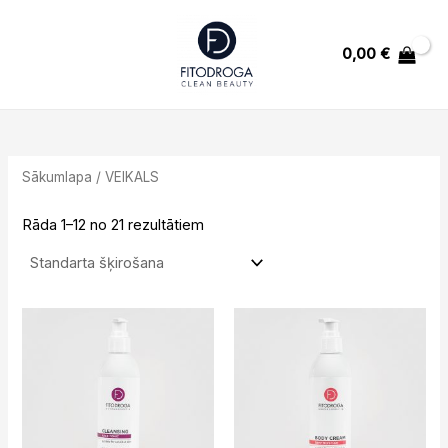
Skip
MAIN
to
MENU
0,00
€
content
U
Sākumlapa
/ VEIKALS
GLE
Rāda 1–12 no 21 rezultātiem
U
Original
Current
price
price
GLE
was:
is:
16,99 €.
9,34 €.