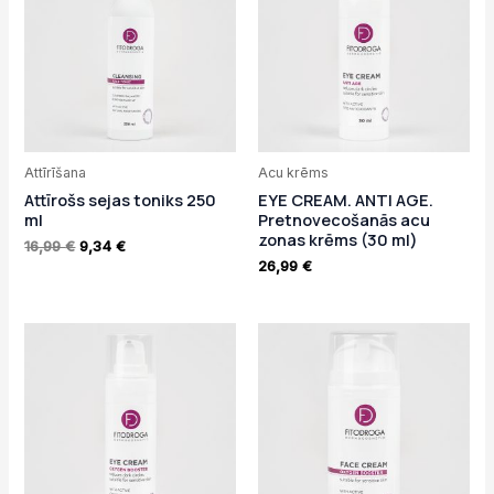
16,99 €.
9,34 €.
Attīrīšana
Acu krēms
Attīrošs sejas toniks 250
EYE CREAM. ANTI AGE.
ml
Pretnovecošanās acu
zonas krēms (30 ml)
16,99
€
9,34
€
26,99
€