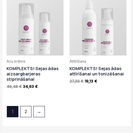
Original
Current
Original
Current
price
price
price
price
was:
is:
was:
is:
49,48 €.
34,63 €.
27,33 €.
19,13 €.
Acu krēms
Attīrīšana
KOMPLEKTS! Sejas ādas
KOMPLEKTS! Sejas ādas
aizsargbarjeras
attīrīšanai un tonizēšanai
stiprināšanai
27,33
€
19,13
€
49,48
€
34,63
€
1
2
→