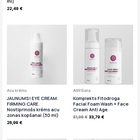
ml)
22,49
€
Original
Current
price
price
was:
is:
51,98 €.
33,79 €.
Acu krēms
Attīrīšana
JAUNUMS! EYE CREAM.
Komplekts Fitodroga
FIRMING CARE.
Facial Foam Wash + Face
Nostiprinošs krēms acu
Cream Anti Age
zonas kopšanai (30 ml)
51,98
€
33,79
€
26,99
€