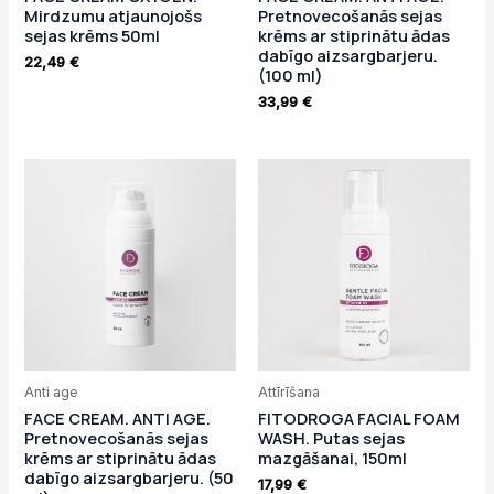
Mirdzumu atjaunojošs
Pretnovecošanās sejas
sejas krēms 50ml
krēms ar stiprinātu ādas
dabīgo aizsargbarjeru.
22,49
€
(100 ml)
33,99
€
Anti age
Attīrīšana
FACE CREAM. ANTI AGE.
FITODROGA FACIAL FOAM
Pretnovecošanās sejas
WASH. Putas sejas
krēms ar stiprinātu ādas
mazgāšanai, 150ml
dabīgo aizsargbarjeru. (50
17,99
€