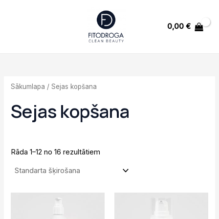
Skip
MAIN
to
MENU
0,00
€
content
U
Sākumlapa
/ Sejas kopšana
GLE
Sejas kopšana
U
Rāda 1–12 no 16 rezultātiem
GLE
Original
Current
price
price
was:
is: