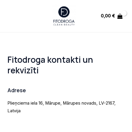
Skip
MAIN
to
MENU
0,00
€
content
U
Fitodroga kontakti un
GLE
rekvizīti
U
Adrese
GLE
Plieņciema iela 16, Mārupe, Mārupes novads, LV-2167,
Latvija