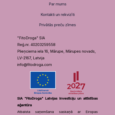
Par mums
Kontakti un rekvizīti
Privātās preču zīmes
"FitoDroga" SIA
Reģ.nr. 40203259558
Plieņciema iela 16, Mārupe, Mārupes novads,
LV-2167, Latvija
info@fitodroga.com
SIA "FitoDroga" Latvijas Investīciju un attīstības
aģentūra
Atbalsta saņemšana saskaņā ar Eiropas