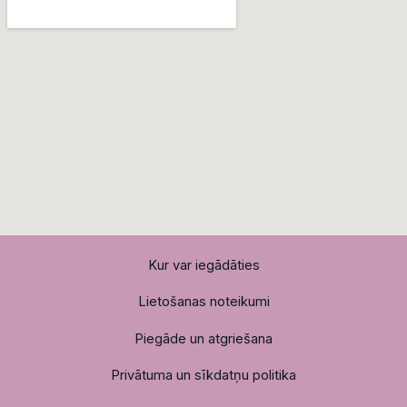
Kur var iegādāties
Lietošanas noteikumi
Piegāde un atgriešana
Privātuma un sīkdatņu politika