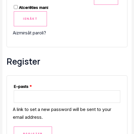
A
Atcerēties mani
l
IENĀKT
t
e
Aizmirsāt paroli?
r
n
a
Register
t
i
v
e
E–pasts
*
:
A link to set a new password will be sent to your
email address.
REGISTER