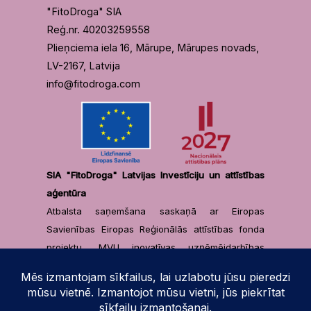
"FitoDroga" SIA
Reģ.nr. 40203259558
Plieņciema iela 16, Mārupe, Mārupes novads,
LV-2167, Latvija
info@fitodroga.com
SIA "FitoDroga" Latvijas Investīciju un attīstības
aģentūra
Atbalsta saņemšana saskaņā ar Eiropas
Savienības Eiropas Reģionālās attīstības fonda
projektu „MVU inovatīvas uzņēmējdarbības
attīstība”, projekta identifikācijas numurs
1.2.3.1/1/23/I/001 ar līgumu Nr. 4.6-5.1-L-2025/11 /