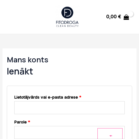
Skip
MAIN
Required
Required
Required
to
MENU
0,00
€
content
U
Mans konts
GLE
Ienākt
U
Lietotājvārds vai e-pasta adrese
*
GLE
Parole
*